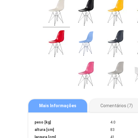
Mais Informações
Comentários
7
Mais
peso [kg]
4.0
Informações
altura [cm]
83
largura [cm]
41