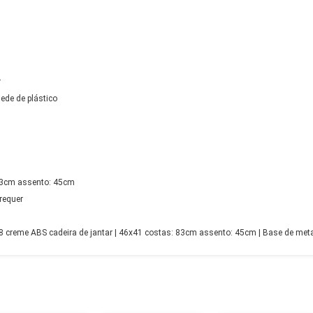
r
ede de plástico
83cm assento: 45cm
requer
creme ABS cadeira de jantar | 46x41 costas: 83cm assento: 45cm | Base de metal