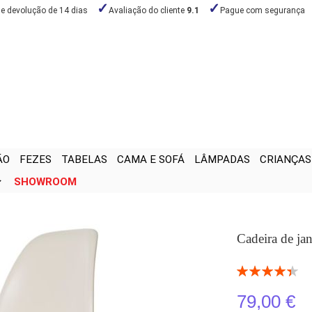
de devolução de 14 dias
Avaliação do cliente
9.1
Pague com segurança
ÃO
FEZES
TABELAS
CAMA E SOFÁ
LÂMPADAS
CRIANÇAS
SHOWROOM
Cadeira de ja
Classificação:
89
100
% of
79,00 €