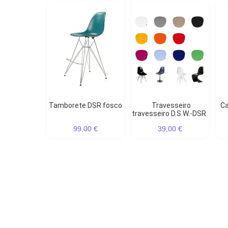
Tamborete DSR fosco
Travesseiro
Cadeira de jantar DSR
travesseiro D.S.W.-DSR
99,00 €
39,00 €