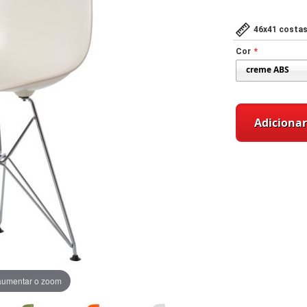
46x41 costas
Cor
Adicionar
aumentar o zoom