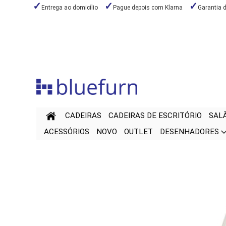
Entrega ao domicílio
Pague depois com Klarna
Garantia 
Ir
para
o
Conteúdo
CADEIRAS
CADEIRAS DE ESCRITÓRIO
SAL
ACESSÓRIOS
NOVO
OUTLET
DESENHADORES
Saltar
Saltar
para
para
o
o
final
início
da
da