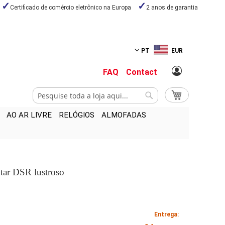
Certificado de comércio eletrônico na Europa
2 anos de garantia
PT
EUR
FAQ
Contact
Pesquisa
O Meu Carrinho
Pesquisa
AO AR LIVRE
RELÓGIOS
ALMOFADAS
ntar DSR lustroso
Entrega: