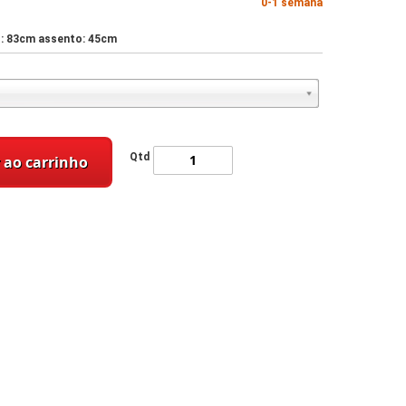
0-1 semana
: 83cm assento: 45cm
Qtd
 ao carrinho