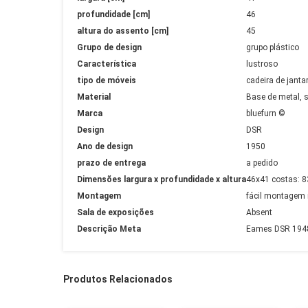
profundidade [cm]
46
altura do assento [cm]
45
Grupo de design
grupo plástico
Característica
lustroso
tipo de móveis
cadeira de janta
Material
Base de metal, s
Marca
bluefurn ©
Design
DSR
Ano de design
1950
prazo de entrega
a pedido
Dimensões largura x profundidade x altura
46x41 costas: 
Montagem
fácil montagem 
Sala de exposições
Absent
Descrição Meta
Eames DSR 1948 
Produtos Relacionados