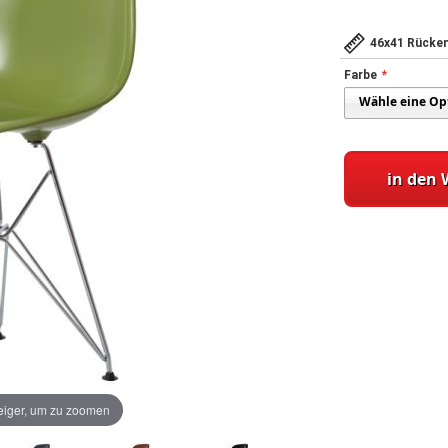
46x41 Rücke
Farbe
in den
iger, um zu zoomen