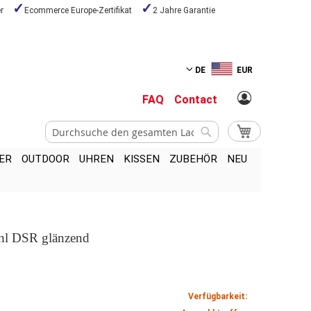
r
Ecommerce Europe-Zertifikat
2 Jahre Garantie
DE
EUR
FAQ
Contact
Suche
Mein Warenkor
Suche
ER
OUTDOOR
UHREN
KISSEN
ZUBEHÖR
NEU
hl DSR glänzend
Verfügbarkeit: