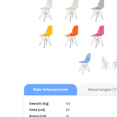
Mehr Informationen
Bewertungen
7
Mehr
Gewicht (kg]
4.0
Informationen
Höhe [cm]
83
Breite [cm]
41