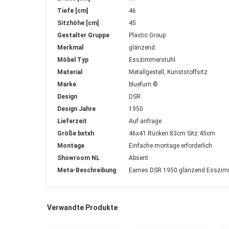
Tiefe [cm]
46
Sitzhöhe [cm]
45
Gestalter Gruppe
Plastic Group
Merkmal
glänzend
Möbel Typ
Esszimmerstuhl
Material
Metallgestell, Kunststoffsitz
Marke
bluefurn ©
Design
DSR
Design Jahre
1950
Lieferzeit
Auf anfrage
Größe bxtxh
46x41 Rücken:83cm Sitz:45cm
Montage
Einfache montage erforderlich
Showroom NL
Absent
Meta-Beschreibung
Eames DSR 1950 glänzend Esszimmer
Verwandte Produkte