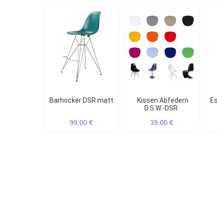
Barhocker DSR matt
Kissen Abfedern
Esszimmerstuhl DSR
D.S.W.-DSR
99,00 €
39,00 €