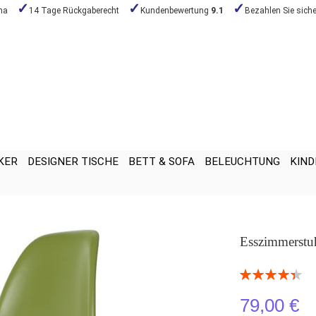
na
14 Tage Rückgaberecht
Kundenbewertung
9.1
Bezahlen Sie siche
KER
DESIGNER TISCHE
BETT & SOFA
BELEUCHTUNG
KIND
Esszimmerstu
Bewertung:
89
100
% of
79,00 €