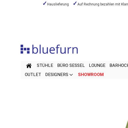
Hauslieferung
Auf Rechnung bezahlen mit Klar
Zum
Inhalt
springen
STÜHLE
BÜRO SESSEL
LOUNGE
BARHOC
OUTLET
DESIGNERS
SHOWROOM
Zum
Zum
Ende
Anfang
der
der
Bildgalerie
Bildgalerie
springen
springen