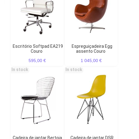
Escritório Softpad EA219
Espreguiçadeira Egg
Couro
assento Couro
595,00 €
1 045,00 €
In stock
In stock
Cadeira de jantar Bertoia
Cadeira de jantar DSR