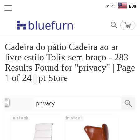
Ir
PT
EUR
para
o
Pesquisa
O Me
Conteúdo
Cadeira do pátio Cadeira ao ar
livre estilo Tolix sem braço - 283
Results Found for "privacy" | Page
1 of 24 | pt Store
In stock
In stock