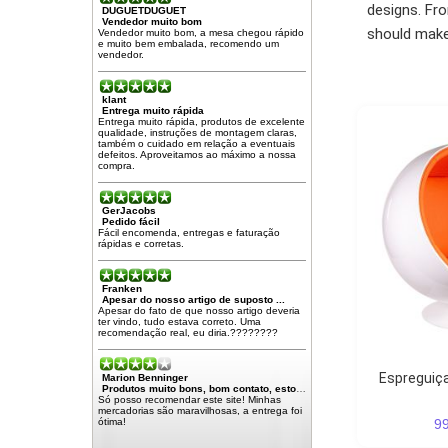
designs. Fro
DUGUETDUGUET
Vendedor muito bom
should make 
Vendedor muito bom, a mesa chegou rápido
e muito bem embalada, recomendo um
vendedor.
klant
Entrega muito rápida
Entrega muito rápida, produtos de excelente
qualidade, instruções de montagem claras,
também o cuidado em relação a eventuais
defeitos. Aproveitamos ao máximo a nossa
compra.
GerJacobs
Pedido fácil
Fácil encomenda, entregas e faturação
rápidas e corretas.
Franken
Apesar do nosso artigo de suposto ...
Apesar do fato de que nosso artigo deveria
ter vindo, tudo estava correto. Uma
recomendação real, eu diria.????????
Espreguiça
Marion Benninger
Produtos muito bons, bom contato, estou muito satisfeito
Só posso recomendar este site! Minhas
mercadorias são maravilhosas, a entrega foi
9
ótima!