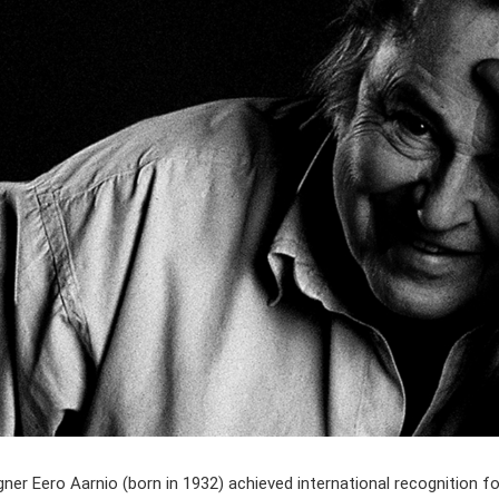
gner Eero Aarnio (born in 1932) achieved international recognition for