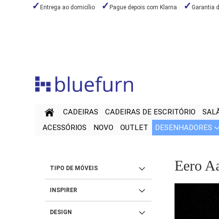
Entrega ao domicílio
Pague depois com Klarna
Garantia 
Ir
para
o
Conteúdo
CADEIRAS
CADEIRAS DE ESCRITÓRIO
SAL
ACESSÓRIOS
NOVO
OUTLET
DESENHADORES
Eero A
TIPO DE MÓVEIS
INSPIRER
DESIGN