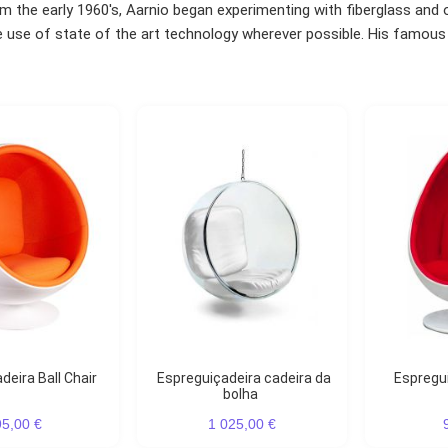
m the early 1960's, Aarnio began experimenting with fiberglass and o
use of state of the art technology wherever possible. His famous de
deira Ball Chair
Espreguiçadeira cadeira da
Espreguiçadeira Egg pod
bolha
95,00 €
1 025,00 €