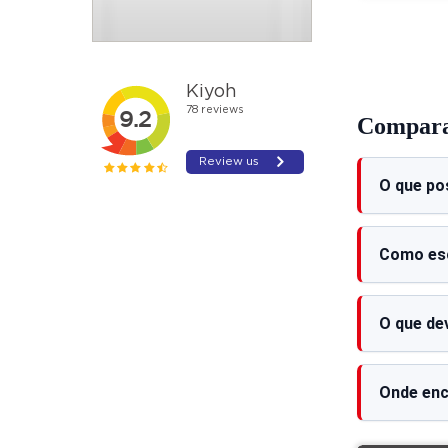
Comparar
O que po
Como esc
O que de
Onde enc