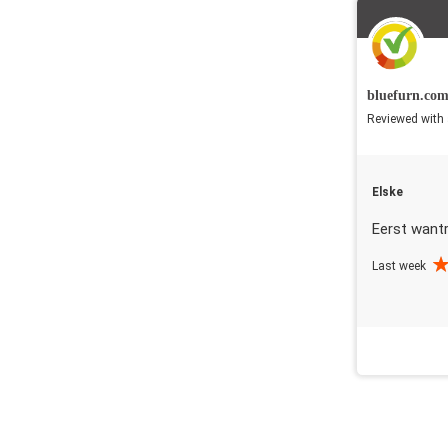
bluefurn.co
Reviewed with 
Elske
Eerst want
Last week