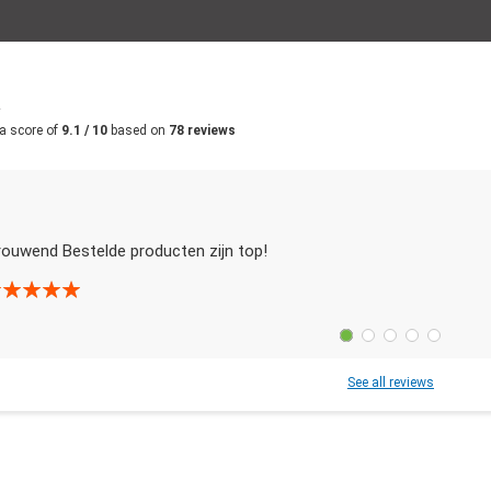
m
a score of
9.1 / 10
based on
78 reviews
rouwend Bestelde producten zijn top!
See all reviews