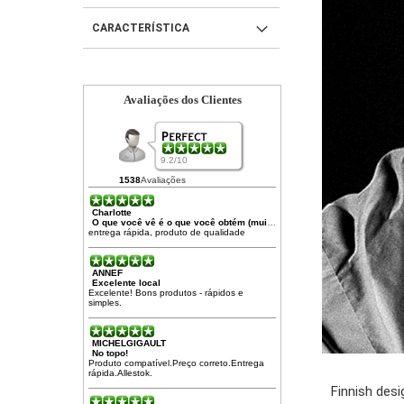
CARACTERÍSTICA
Avaliações dos Clientes
9.2/10
1538
Avaliações
Charlotte
O que você vê é o que você obtém (muito rápido)
entrega rápida, produto de qualidade
ANNEF
Excelente local
Excelente! Bons produtos - rápidos e
simples.
MICHELGIGAULT
No topo!
Produto compatível.Preço correto.Entrega
rápida.Allestok.
Finnish desi