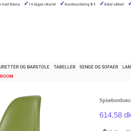
de med Klarna
14 dages returret
Kundevurdering
9.1
Betal sikkert
URETTER OG BARSTOLE
TABELLER
SENGE OG SOFAER
LA
ROOM
Spisebordsst
614,58 d