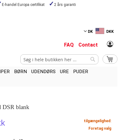
E-handel Europa certifikat
2 års garanti
DK
DKK
FAQ
Contact
Search
My Cart
Search
MPER
BØRN
UDENDØRS
URE
PUDER
ol DSR blank
kk
tilgængelighed:
Foretag valg