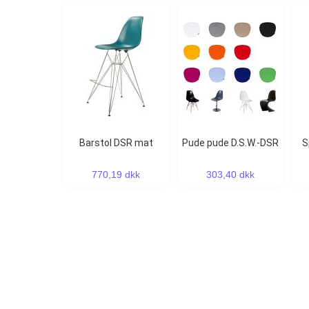
Barstol DSR mat
Pude pude D.S.W.-DSR
Spisebordsstol DSR
770,19 dkk
303,40 dkk