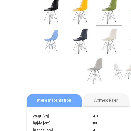
Mere information
Anmeldelser
Mere
vægt [kg]
4.0
information
højde [cm]
83
bredde [cm]
41