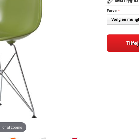
46x41 ryg: 8
Farve
Tilføj
 for at zoome