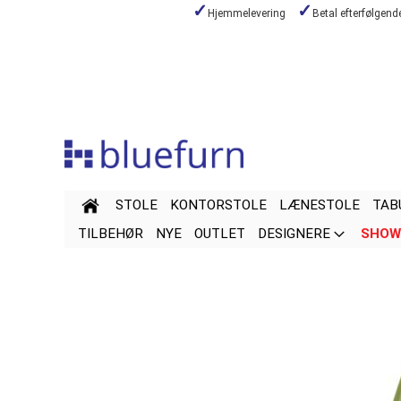
Hjemmelevering
Betal efterfølgen
Skip
to
Content
STOLE
KONTORSTOLE
LÆNESTOLE
TAB
TILBEHØR
NYE
OUTLET
DESIGNERE
SHOW
Skip
Skip
to
to
the
the
end
beginning
of
of