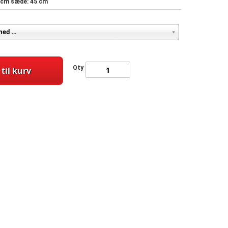
3 cm sæde: 45 cm
Qty
 til kurv