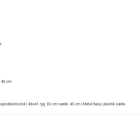
e
: 45 cm
pisebordsstol | 46x41 ryg: 83 cm sæde: 45 cm | Metal base, plastik sæde