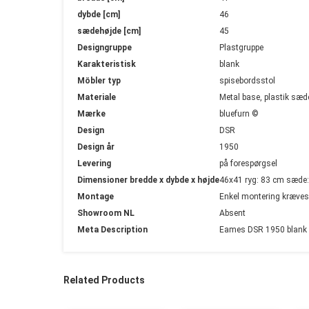
dybde [cm]
46
sædehøjde [cm]
45
Designgruppe
Plastgruppe
Karakteristisk
blank
Möbler typ
spisebordsstol
Materiale
Metal base, plastik sæd
Mærke
bluefurn ©
Design
DSR
Design år
1950
Levering
på forespørgsel
Dimensioner bredde x dybde x højde
46x41 ryg: 83 cm sæde
Montage
Enkel montering kræves
Showroom NL
Absent
Meta Description
Eames DSR 1950 blank s
Related Products