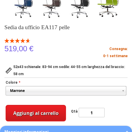
Sedia da ufficio EA117 pelle
Valutazione:
94
100
% of
519,00 €
Consegna:
0-1 settimane
52x43 schienale: 83-94 cm sedile: 44-55 cm larghezza del braccio:
58 cm
Colore
Qtà
Aggiungi al carrello