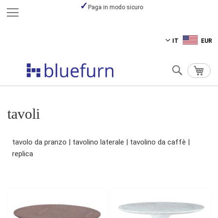
Paga in modo sicuro
Salta
IT
EUR
al
contenuto
Cerca
Carre
tavoli
tavolo da pranzo | tavolino laterale | tavolino da caffè |
replica