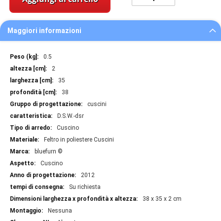
Maggiori informazioni
Maggiori
0.5
informazioni
2
35
38
cuscini
D.S.W.-dsr
Cuscino
Feltro in poliestere Cuscini
bluefurn ©
Cuscino
2012
Su richiesta
38 x 35 x 2 cm
Nessuna