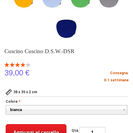
Cuscino Cuscino D.S.W.-DSR
Valutazione:
80
100
% of
39,00 €
Consegna:
0-1 settimane
38 x 35 x 2 cm
Colore
Qtà
Aggiungi al carrello