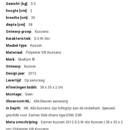
Meer
0.5
informatie
2
35
38
Kussens
D.S.W.-dsr
Kussen
Polyester Vilt Kussens
bluefurn ©
Kussen
2012
Op aanvraag
38 x 35 x 2 cm
Geen
Alle kleuren aanwezig
NB: Alle kussens zijn lichtgrijs aan de onderkant. Speciaal
geschikt voor: Eames Side chairs type DSW, DSR
Eames Kussen 2012 D.S.W.-dsr Kussen | 38 x 35 x 2
cm | Polyester Vilt Kussens