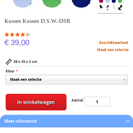
Kussen Kussen D.S.W.-DSR
Beoordeling:
87
100
% of
€ 39,00
Beschikbaarheid:
Maak een selectie
38 x 35 x 2 cm
Kleur
Aantal
In winkelwagen
Meer informatie