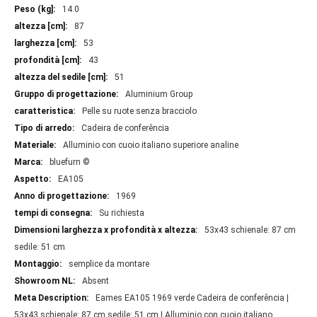
Maggiori
14.0
informazioni
87
53
43
51
Aluminium Group
Pelle su ruote senza bracciolo
Cadeira de conferência
Alluminio con cuoio italiano superiore analine
bluefurn ©
EA105
1969
Su richiesta
53x43 schienale: 87 cm
sedile: 51 cm
semplice da montare
Absent
Eames EA105 1969 verde Cadeira de conferência |
53x43 schienale: 87 cm sedile: 51 cm | Alluminio con cuoio italiano