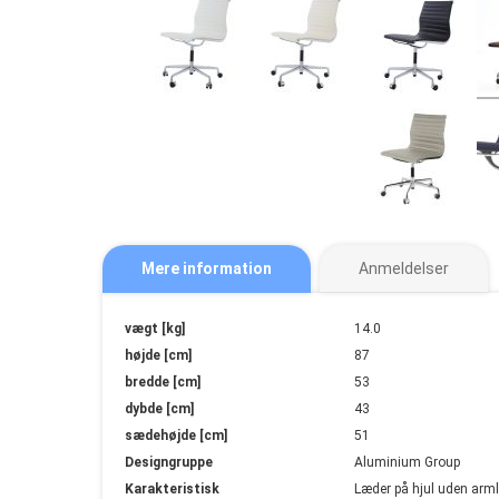
Mere information
Anmeldelser
Mere
vægt [kg]
14.0
information
højde [cm]
87
bredde [cm]
53
dybde [cm]
43
sædehøjde [cm]
51
Designgruppe
Aluminium Group
Karakteristisk
Læder på hjul uden arm