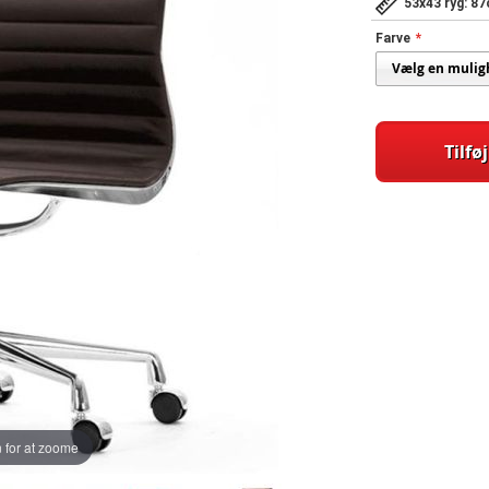
53x43 ryg: 8
Farve
Tilføj
 for at zoome