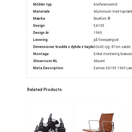
Möbler typ
konferencestol
Materiale
Aluminium med top-læd
Mærke
bluefurn ©
Design
EA105
Design år
1969
Levering
på forespørgsel
Dimensioner bredde x dybde x højde
53x43 ryg: 87cm sæde
Montage
Enkel montering kræves
Showroom NL
Absent
Meta Description
Eames EA105 1969 Læder
Related Products