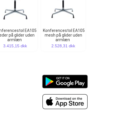
Konferencestol EA105
der på glider uden
mesh på glider uden
armlæn
armlæn
3.415,15 dkk
2.528,31 dkk