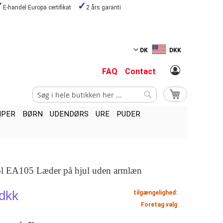
E-handel Europa certifikat
2 års garanti
DK
DKK
FAQ
Contact
Search
My Cart
Search
MPER
BØRN
UDENDØRS
URE
PUDER
ol EA105 Læder på hjul uden armlæn
 dkk
tilgængelighed:
Foretag valg