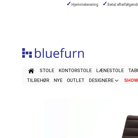
Hjemmelevering
Betal efterfølgen
Skip
to
Content
STOLE
KONTORSTOLE
LÆNESTOLE
TAB
TILBEHØR
NYE
OUTLET
DESIGNERE
SHOW
Skip
Skip
to
to
the
the
end
beginning
of
of