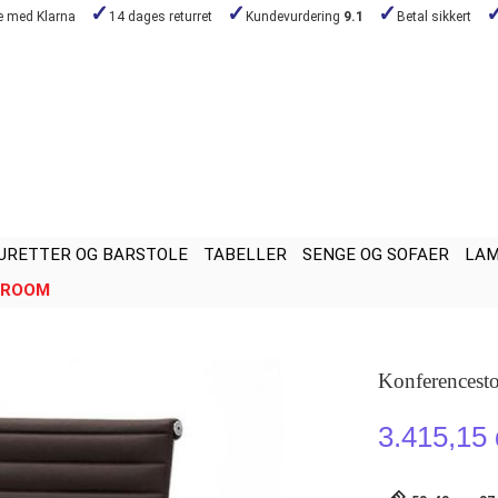
de med Klarna
14 dages returret
Kundevurdering
9.1
Betal sikkert
URETTER OG BARSTOLE
TABELLER
SENGE OG SOFAER
LA
ROOM
Konferencest
3.415,15