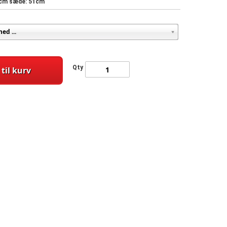
7cm sæde: 51cm
Qty
 til kurv