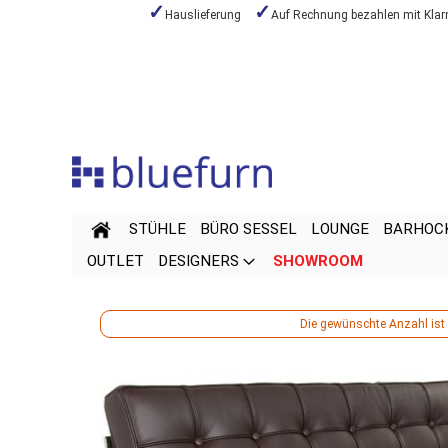
Hauslieferung
Auf Rechnung bezahlen mit Klar
Zum
Inhalt
springen
STÜHLE
BÜRO SESSEL
LOUNGE
BARHOC
OUTLET
DESIGNERS
SHOWROOM
Die gewünschte Anzahl ist n
Zum
Zum
Ende
Anfang
der
der
Bildgalerie
Bildgalerie