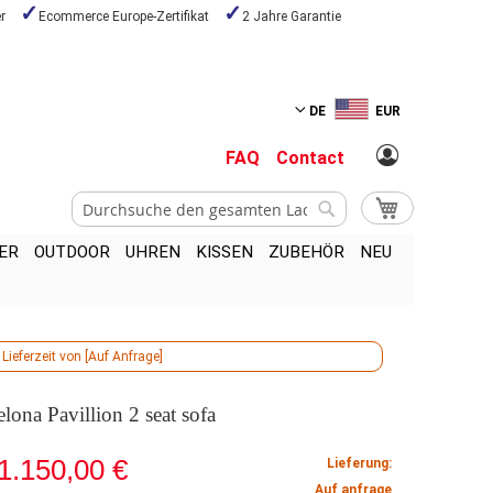
r
Ecommerce Europe-Zertifikat
2 Jahre Garantie
DE
EUR
FAQ
Contact
Suche
Mein Warenkor
Suche
ER
OUTDOOR
UHREN
KISSEN
ZUBEHÖR
NEU
Lieferzeit von [Auf Anfrage]
lona Pavillion 2 seat sofa
1.150,00 €
Lieferung:
Auf anfrage