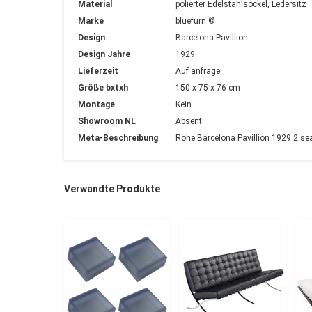
Material
polierter Edelstahlsockel, Ledersitz
Marke
bluefurn ©
Design
Barcelona Pavillion
Design Jahre
1929
Lieferzeit
Auf anfrage
Größe bxtxh
150 x 75 x 76 cm
Montage
Kein
Showroom NL
Absent
Meta-Beschreibung
Rohe Barcelona Pavillion 1929 2 seat
Verwandte Produkte