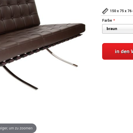
150 x 75 x 76
Farbe
in den
iger, um zu zoomen