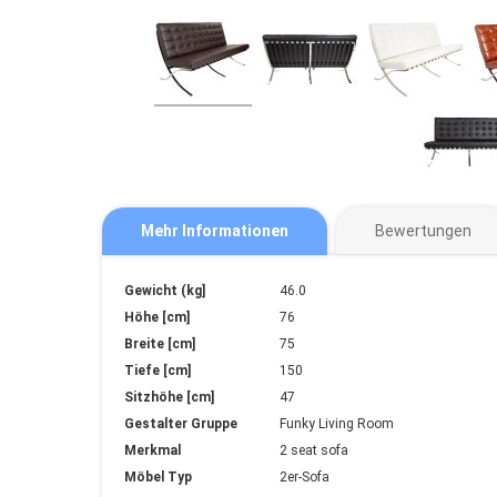
Mehr Informationen
Bewertungen
Mehr
Gewicht (kg]
46.0
Informationen
Höhe [cm]
76
Breite [cm]
75
Tiefe [cm]
150
Sitzhöhe [cm]
47
Gestalter Gruppe
Funky Living Room
Merkmal
2 seat sofa
Möbel Typ
2er-Sofa