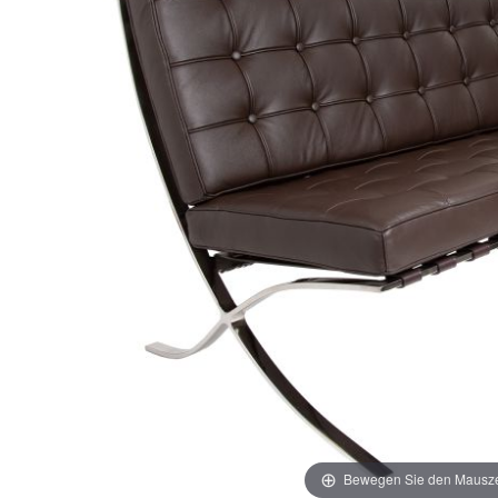
springen
springen
Bewegen Sie den Mausze