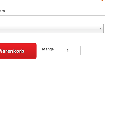
 cm
Menge
 Warenkorb