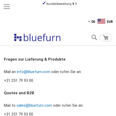
Bezahlen Sie sicher
Zum
DE
EUR
Inhalt
springen
Suche
Mein
Fragen zur Lieferung & Produkte
Mail an
info@bluefurn.com
oder rufen Sie an:
+31 251 79 93 00
Quotes and B2B
Mail to
sales@bluefurn.com
oder rufen Sie an:
+31 251 79 93 00