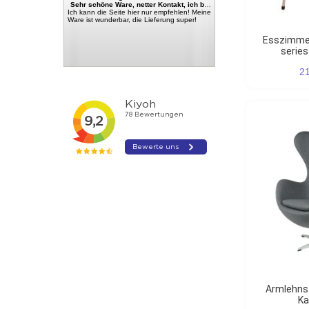
Sehr schöne Ware, netter Kontakt, ich bin sehr Zufrieden
Ich kann die Seite hier nur empfehlen! Meine
Ware ist wunderbar, die Lieferung super!
Esszimmerstuhl Butterfly
series
2
Armlehnstühle Egg stuhl
Ka