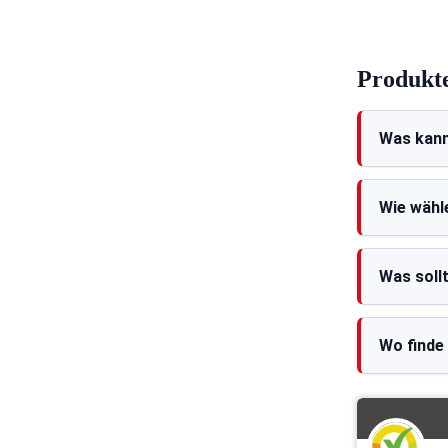
Produkte
Was kann
Wie wähl
Was soll
Wo finde