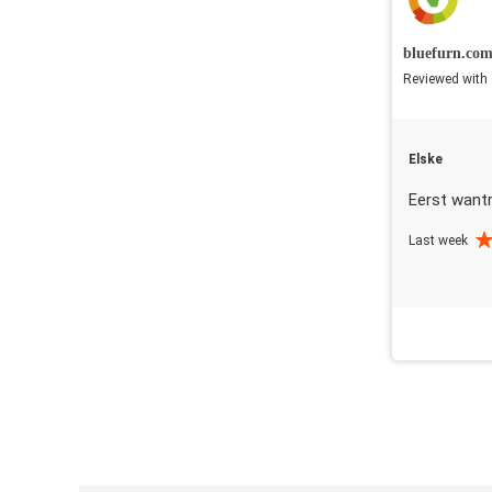
bluefurn.co
Reviewed with 
Elske
Eerst want
Last week