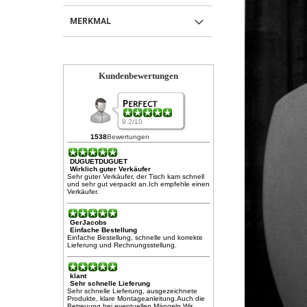
MERKMAL
Kundenbewertungen
9.2/10
1538
Bewertungen
DUGUETDUGUET
Wirklich guter Verkäufer
Sehr guter Verkäufer, der Tisch kam schnell
und sehr gut verpackt an.Ich empfehle einen
Verkäufer.
GerJacobs
Einfache Bestellung
Einfache Bestellung, schnelle und korrekte
Lieferung und Rechnungsstellung.
klant
Sehr schnelle Lieferung
Sehr schnelle Lieferung, ausgezeichnete
Produkte, klare Montageanleitung.Auch die
Betreuung bei eventuellen Mängeln.Wir