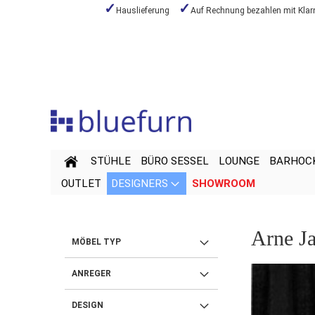
Hauslieferung
Auf Rechnung bezahlen mit Klar
Zum
Inhalt
springen
STÜHLE
BÜRO SESSEL
LOUNGE
BARHOC
OUTLET
DESIGNERS
SHOWROOM
Arne J
MÖBEL TYP
ANREGER
DESIGN