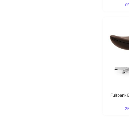
6
Fußbank 
2