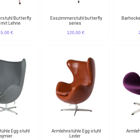
Esszimmerstuhl butterfly
Barhocker butterfly series
 mit Lehne
series
15,00 €
120,00 €
Armlehnstühle Egg stuhl
Armle
sjmier
Leder