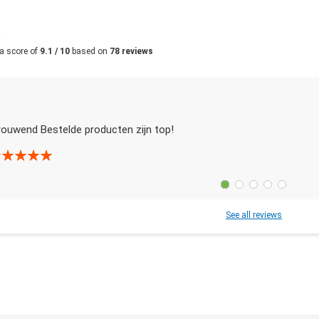
m
a score of
9.1 / 10
based on
78 reviews
rouwend Bestelde producten zijn top!
See all reviews