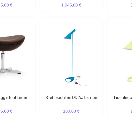
55,00 €
1.045,00 €
Egg stuhl Leder
Stehleuchten DD AJ Lampe
Tischle
55,00 €
189,00 €