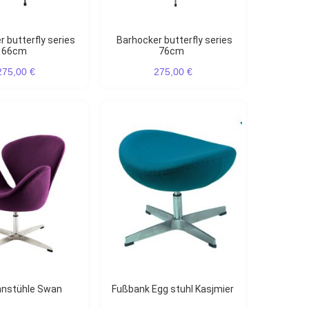
Barhocker butterfly series
66cm
76cm
275,00 €
275,00 €
hnstühle Swan
Fußbank Egg stuhl Kasjmier