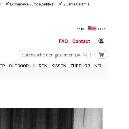
r
Ecommerce Europe-Zertifikat
2 Jahre Garantie
DE
EUR
FAQ
Contact
Suche
Mein Warenkor
Suche
ER
OUTDOOR
UHREN
KISSEN
ZUBEHÖR
NEU