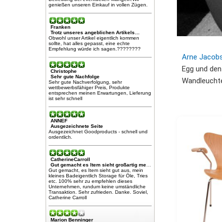
genießen unseren Einkauf in vollen Zügen.
Franken
Trotz unseres angeblichen Artikels…
Obwohl unser Artikel eigentlich kommen
sollte, hat alles gepasst, eine echte
Empfehlung würde ich sagen.????????
Arne Jacob
Egg und den 
Christophe
Sehr gute Nachfolge
Wandleuchte 
Sehr gute Nachverfolgung, sehr
wettbewerbsfähiger Preis, Produkte
entsprechen meinen Erwartungen, Lieferung
ist sehr schnell
ANNEF
Ausgezeichnete Seite
Ausgezeichnet Goodproducts - schnell und
ordentlich.
CatherineCarroll
Gut gemacht es Item sieht großartig meine kleine…
Gut gemacht, es Item sieht gut aus, mein
kleines Badeigentlich Storage für Öle, Tries
etc. 100% sehr zu empfehlen dieses
Unternehmen, rundum keine umständliche
Transaktion. Sehr zufrieden. Danke. Soviel,
Catherine Carroll
Marion Benninger