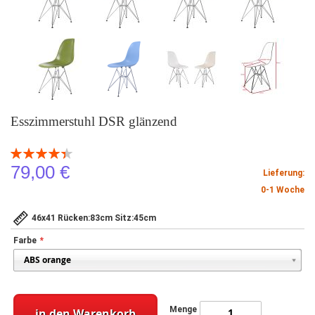
Esszimmerstuhl DSR glänzend
Bewertung:
89
100
% of
79,00 €
Lieferung:
0-1 Woche
46x41 Rücken:83cm Sitz:45cm
Farbe
Menge
in den Warenkorb