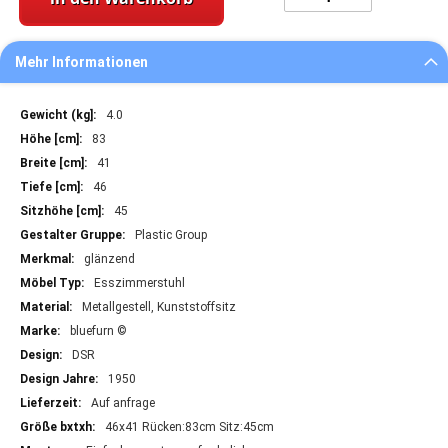
Mehr Informationen
Mehr
4.0
Informationen
83
41
46
45
Plastic Group
glänzend
Esszimmerstuhl
Metallgestell, Kunststoffsitz
bluefurn ©
DSR
1950
Auf anfrage
46x41 Rücken:83cm Sitz:45cm