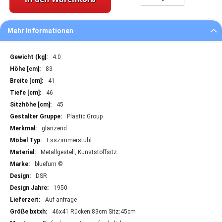
Mehr Informationen
Mehr
4.0
Informationen
83
41
46
45
Plastic Group
glänzend
Esszimmerstuhl
Metallgestell, Kunststoffsitz
bluefurn ©
DSR
1950
Auf anfrage
46x41 Rücken:83cm Sitz:45cm