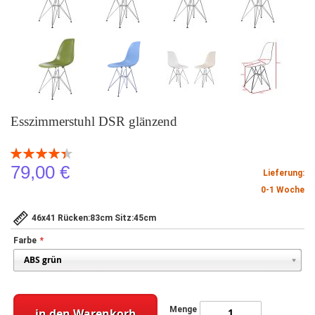
Esszimmerstuhl DSR glänzend
Bewertung:
89
100
% of
79,00 €
Lieferung:
0-1 Woche
46x41 Rücken:83cm Sitz:45cm
Farbe
Menge
in den Warenkorb