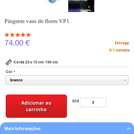
Pingente vaso de flores VP1
Classificação:
100
100
% of
74,00 €
Entrega:
0-1 semana
Corda 23 x 15 cm: 150 cm
Cor
Qtd
Adicionar ao
carrinho
Mais Informações