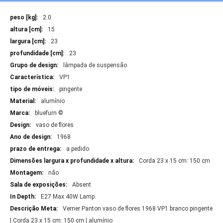
Mais
2.0
Informações
15
23
23
lâmpada de suspensão
VP1
pingente
alumínio
bluefurn ©
vaso de flores
1968
a pedido
Corda 23 x 15 cm: 150 cm
não
Absent
E27 Max 40W Lamp.
Verner Panton vaso de flores 1968 VP1 branco pingente
| Corda 23 x 15 cm: 150 cm | alumínio