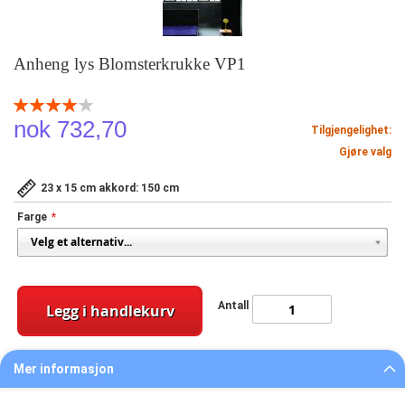
Anheng lys Blomsterkrukke VP1
Rating:
80
100
% of
nok 732,70
Tilgjengelighet:
Gjøre valg
23 x 15 cm akkord: 150 cm
Farge
Antall
Legg i handlekurv
Mer informasjon