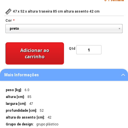
0-1 semana
47 x 52 x altura traseira 85 cm altura assento 42 cm
Cor
Qtd
Adicionar ao
carrinho
Mais Informações
Mais
6.0
Informações
85
47
52
42
grupo plástico