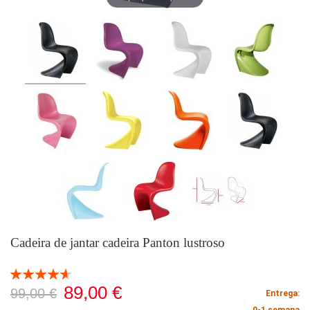
Cadeira de jantar cadeira Panton lustroso
Classificação:
93
100
% of
89,00 €
99,00 €
Entrega: