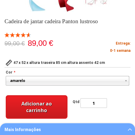
Cadeira de jantar cadeira Panton lustroso
Classificação:
93
100
% of
89,00 €
99,00 €
Entrega:
0-1 semana
47 x 52 x altura traseira 85 cm altura assento 42 cm
Cor
Qtd
Adicionar ao
carrinho
Mais Informações