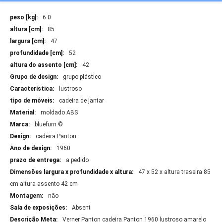
Mais
6.0
Informações
85
47
52
42
grupo plástico
lustroso
cadeira de jantar
moldado ABS
bluefurn ©
cadeira Panton
1960
a pedido
47 x 52 x altura traseira 85
cm altura assento 42 cm
não
Absent
Verner Panton cadeira Panton 1960 lustroso amarelo