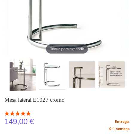
Toque para expandir
Mesa lateral E1027 cromo
Classificação:
100
100
% of
149,00 €
Entrega:
0-1 semana