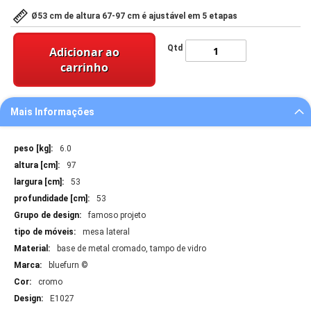
Ø53 cm de altura 67-97 cm é ajustável em 5 etapas
Qtd
Adicionar ao
carrinho
Mais Informações
Mais
6.0
Informações
97
53
53
famoso projeto
mesa lateral
base de metal cromado, tampo de vidro
bluefurn ©
cromo
E1027