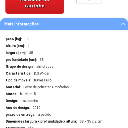
carrinho
Mais Informações
Mais
0.5
Informações
2
35
38
almofadas
D.S.W.-dsr
travesseiro
Feltro de poliéster Almofadas
bluefurn ©
travesseiro
2012
a pedido
38 x 35 x 2 cm