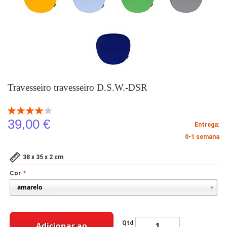
Travesseiro travesseiro D.S.W.-DSR
Classificação:
80
100
% of
39,00 €
Entrega:
0-1 semana
38 x 35 x 2 cm
Cor
Qtd
Adicionar ao