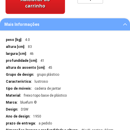
carrinho
Mais Informações
Mais
4.0
Informações
83
46
41
45
grupo plástico
lustroso
cadeira de jantar
freixo topo base de plástico
bluefurn ©
DSW
1950
a pedido