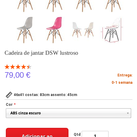
Cadeira de jantar DSW lustroso
Classificação:
90
100
% of
79,00 €
Entrega:
0-1 semana
46x41 costas: 83cm assento: 45cm
Cor
Qtd
Adicionar ao