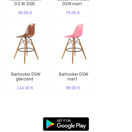
D.S.W.-DSR
DSW matt
39,00 €
79,00 €
Barhocker DSW
Barhocker DSW
glänzend
matt
114,00 €
99,00 €