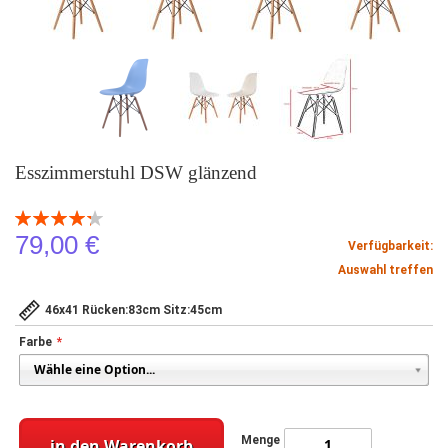
Esszimmerstuhl DSW glänzend
Bewertung:
86
100
% of
79,00 €
Verfügbarkeit:
Auswahl treffen
46x41 Rücken:83cm Sitz:45cm
Farbe
Menge
in den Warenkorb