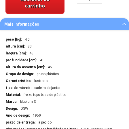
carrinho
Mais Informações
Mais
4.0
Informações
83
46
41
45
grupo plástico
lustroso
cadeira de jantar
freixo topo base de plástico
bluefurn ©
DSW
1950
a pedido