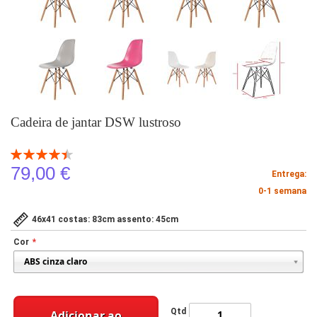
Cadeira de jantar DSW lustroso
Classificação:
90
100
% of
79,00 €
Entrega:
0-1 semana
46x41 costas: 83cm assento: 45cm
Cor
Qtd
Adicionar ao