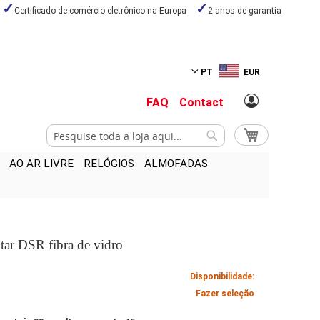
Certificado de comércio eletrônico na Europa
2 anos de garantia
PT
EUR
FAQ
Contact
Pesquisa
O Meu Carrinho
Pesquisa
AO AR LIVRE
RELÓGIOS
ALMOFADAS
ntar DSR fibra de vidro
Disponibilidade:
Fazer seleção