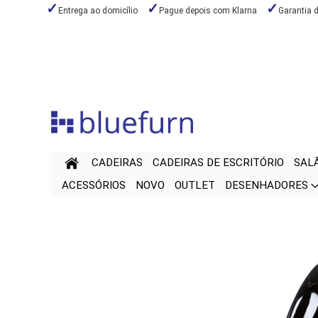
Entrega ao domicílio
Pague depois com Klarna
Garantia 
Ir
para
o
Conteúdo
CADEIRAS
CADEIRAS DE ESCRITÓRIO
SAL
ACESSÓRIOS
NOVO
OUTLET
DESENHADORES
Saltar
Saltar
para
para
o
o
final
início
da
da