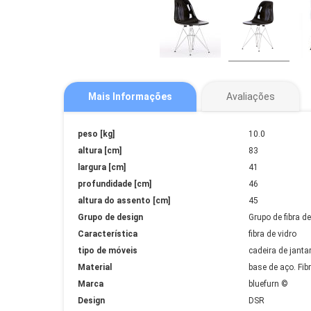
Mais Informações
Avaliações
Mais
peso [kg]
10.0
Informações
altura [cm]
83
largura [cm]
41
profundidade [cm]
46
altura do assento [cm]
45
Grupo de design
Grupo de fibra de
Característica
fibra de vidro
tipo de móveis
cadeira de janta
Material
base de aço. Fibr
Marca
bluefurn ©
Design
DSR