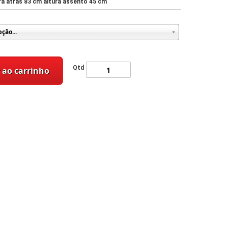
ura atrás 83 cm altura assento 45 cm
Qtd
 ao carrinho