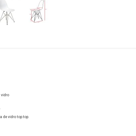
 vidro
r
a de vidro top.top.