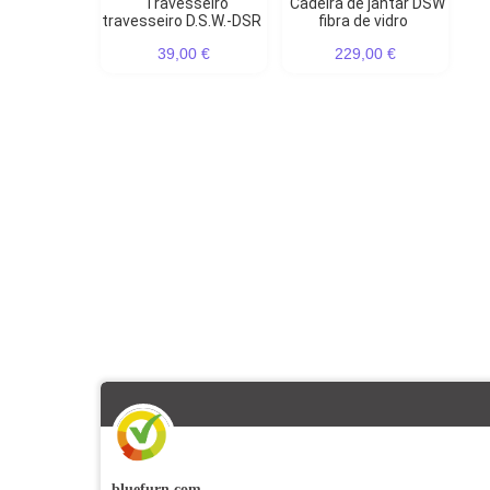
Travesseiro
Cadeira de jantar DSW
travesseiro D.S.W.-DSR
fibra de vidro
39,00 €
229,00 €
bluefurn.com