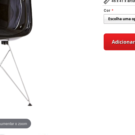
46 x 41 x alt
Cor
Adicionar
aumentar o zoom