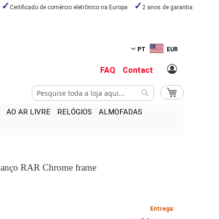
Certificado de comércio eletrônico na Europa
2 anos de garantia
PT
EUR
FAQ
Contact
Pesquisa
O Meu Carrinho
Pesquisa
AO AR LIVRE
RELÓGIOS
ALMOFADAS
alanço RAR Chrome frame
Entrega: