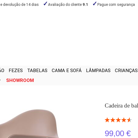
de devolução de 14 dias
Avaliação do cliente
9.1
Pague com segurança
ÃO
FEZES
TABELAS
CAMA E SOFÁ
LÂMPADAS
CRIANÇAS
SHOWROOM
Cadeira de b
Classificação:
92
100
% of
99,00 €