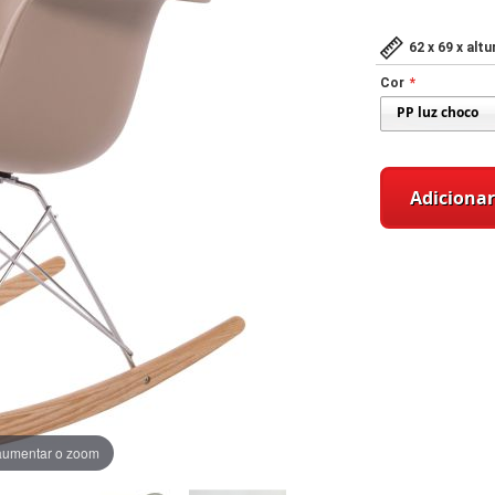
62 x 69 x alt
Cor
Adicionar
aumentar o zoom