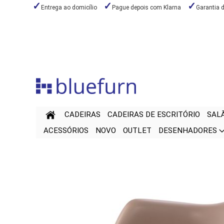
Entrega ao domicílio
Pague depois com Klarna
Garantia 
Ir
para
o
Conteúdo
CADEIRAS
CADEIRAS DE ESCRITÓRIO
SAL
ACESSÓRIOS
NOVO
OUTLET
DESENHADORES
Saltar
Saltar
para
para
o
o
final
início
da
da