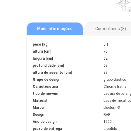
Mais Informações
Comentários
8
Mais
peso [kg]
5.1
Informações
altura [cm]
70
largura [cm]
62
profundidade [cm]
69
altura do assento [cm]
39
Grupo de design
grupo plástico
Característica
Chrome frame
tipo de móveis
cadeira de balan
Material
base de metal. cú
Marca
bluefurn ©
Design
RAR
Ano de design
1950
prazo de entrega
a pedido