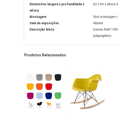
Dimensões largura x profundidade x
62 x 69 x altura
altura
Montagem
fácil montagem r
Sala de exposições
Absent
Descrição Meta
Eames RAR 1950 C
polipropileno
Produtos Relacionados