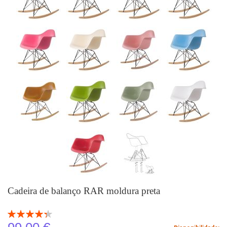
Cadeira de balanço RAR moldura preta
Classificação:
87
100
% of