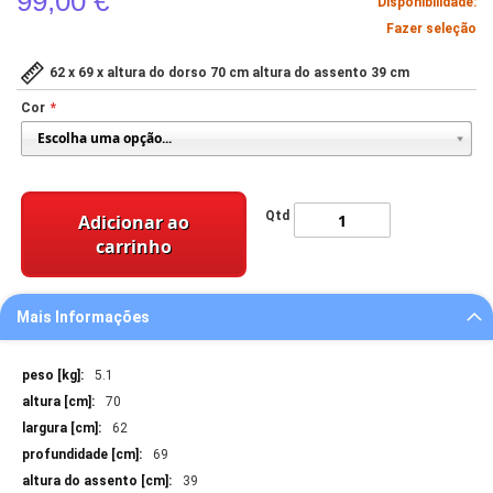
99,00 €
Disponibilidade:
Fazer seleção
62 x 69 x altura do dorso 70 cm altura do assento 39 cm
Cor
Qtd
Adicionar ao
carrinho
Mais Informações
Mais
5.1
Informações
70
62
69
39