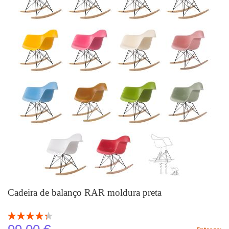
Cadeira de balanço RAR moldura preta
Classificação:
87
100
% of