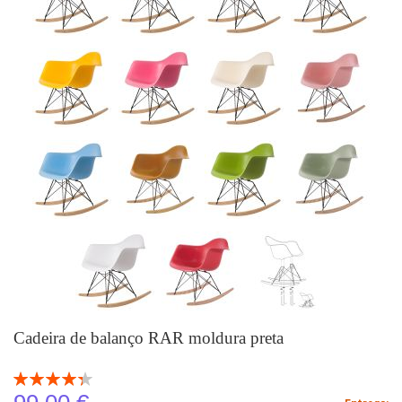
Cadeira de balanço RAR moldura preta
Classificação:
87
100
% of