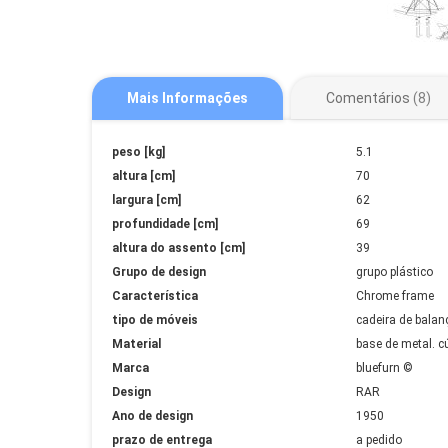
Mais Informações
Comentários
8
Mais
peso [kg]
5.1
Informações
altura [cm]
70
largura [cm]
62
profundidade [cm]
69
altura do assento [cm]
39
Grupo de design
grupo plástico
Característica
Chrome frame
tipo de móveis
cadeira de balan
Material
base de metal. cú
Marca
bluefurn ©
Design
RAR
Ano de design
1950
prazo de entrega
a pedido