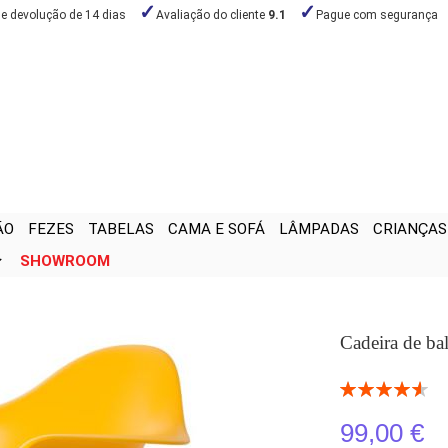
de devolução de 14 dias
Avaliação do cliente
9.1
Pague com segurança
ÃO
FEZES
TABELAS
CAMA E SOFÁ
LÂMPADAS
CRIANÇAS
SHOWROOM
Cadeira de b
Classificação:
92
100
% of
99,00 €