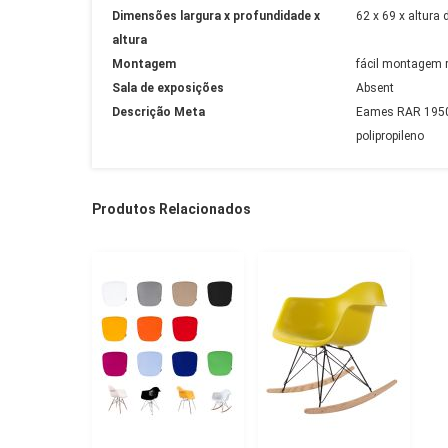
Dimensões largura x profundidade x
62 x 69 x altura
altura
Montagem
fácil montagem 
Sala de exposições
Absent
Descrição Meta
Eames RAR 1950 C
polipropileno
Produtos Relacionados