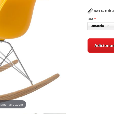
62 x 69 x alt
Cor
Adicionar
aumentar o zoom