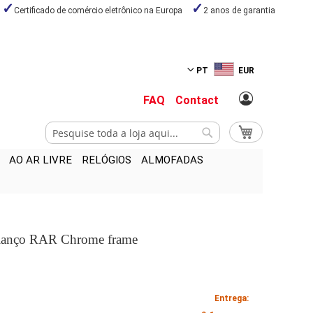
Certificado de comércio eletrônico na Europa
2 anos de garantia
PT
EUR
FAQ
Contact
Pesquisa
O Meu Carrinho
Pesquisa
AO AR LIVRE
RELÓGIOS
ALMOFADAS
alanço RAR Chrome frame
Entrega: