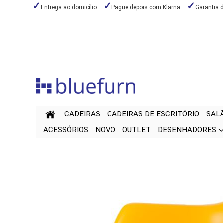
Entrega ao domicílio
Pague depois com Klarna
Garantia 
Ir
para
o
Conteúdo
CADEIRAS
CADEIRAS DE ESCRITÓRIO
SAL
ACESSÓRIOS
NOVO
OUTLET
DESENHADORES
Saltar
Saltar
para
para
o
o
final
início
da
da