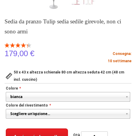
Sedia da pranzo Tulip sedia sedile girevole, non ci
sono armi
Valutazione:
88
100
% of
179,00 €
Consegna:
10 settimane
50 x 43 x altezza schienale 80 cm altezza seduta 42 cm (48 cm
incl. cuscino)
Colore
Colore del rivestimento
Qtà