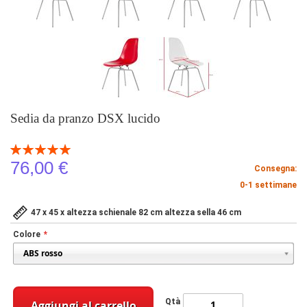
Sedia da pranzo DSX lucido
Valutazione:
100
100
% of
76,00 €
Consegna:
0-1 settimane
47 x 45 x altezza schienale 82 cm altezza sella 46 cm
Colore
Qtà
Aggiungi al carrello