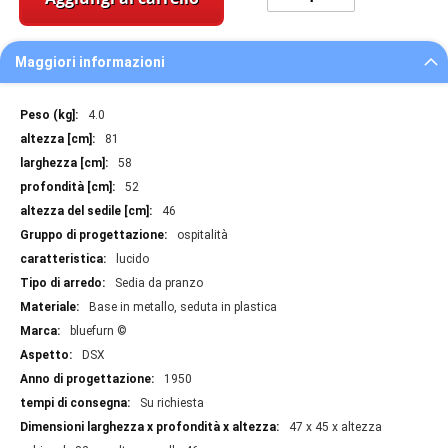
Maggiori informazioni
Maggiori
4.0
informazioni
81
58
52
46
ospitalità
lucido
Sedia da pranzo
Base in metallo, seduta in plastica
bluefurn ©
DSX
1950
Su richiesta
47 x 45 x altezza