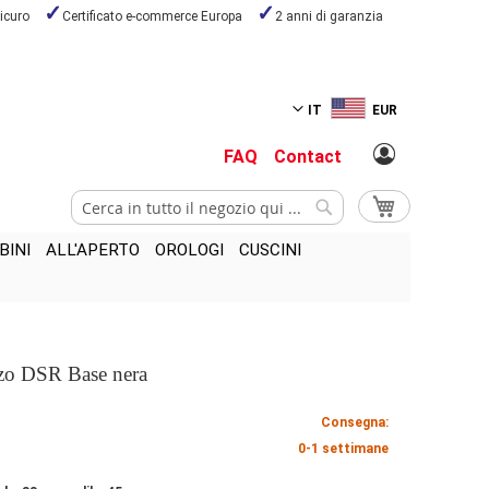
icuro
Certificato e-commerce Europa
2 anni di garanzia
IT
EUR
FAQ
Contact
Cerca
Carrello
Cerca
BINI
ALL'APERTO
OROLOGI
CUSCINI
nzo DSR Base nera
Consegna:
0-1 settimane