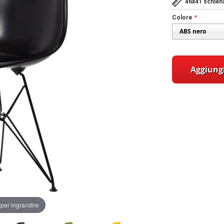
46x41 schiena
Colore
Aggiungi
per ingrandire