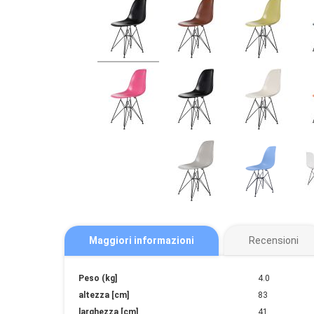
Maggiori informazioni
Recensioni
Maggiori
Peso (kg]
4.0
informazioni
altezza [cm]
83
larghezza [cm]
41