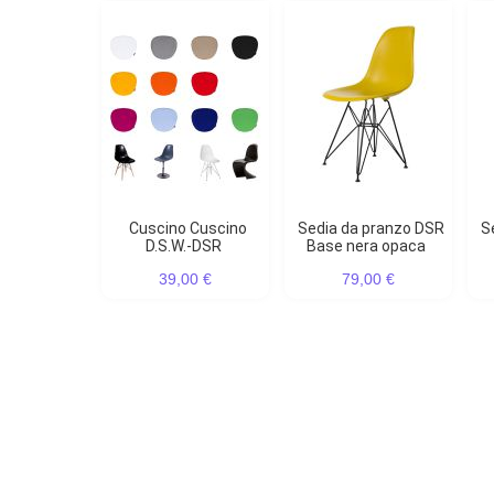
Cuscino Cuscino
Sedia da pranzo DSR
Sedia da pranzo DSR
D.S.W.-DSR
Base nera opaca
39,00 €
79,00 €