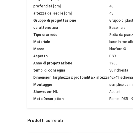
profondità [cm]
46
altezza del sedile [cm]
45
Gruppo di progettazione
Gruppo di plas
caratteristica
Base nera
Tipo di arredo
Sedia da pran
Materiale
base in metall
Marca
bluefurn ©
Aspetto
DSR
Anno di progettazione
1950
tempi di consegna
Su richiesta
Dimensioni larghezza x profondità x altezza
46x41 schienal
Montaggio
semplice da m
Showroom NL
Absent
Meta Description
Eames DSR 1948
Prodotti correlati