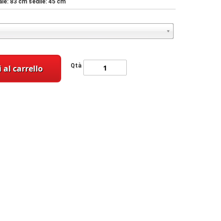
le: 83 cm sedile: 45 cm
Qtà
 al carrello