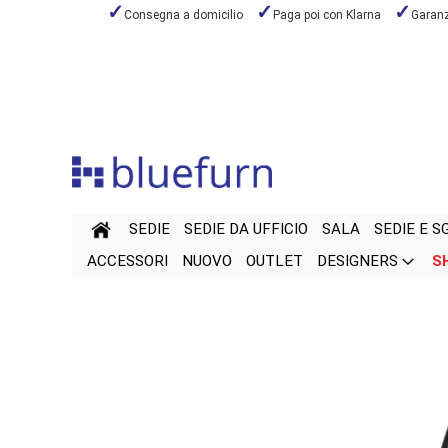
Consegna a domicilio
Paga poi con Klarna
Garanzi
Salta
al
contenuto
SEDIE
SEDIE DA UFFICIO
SALA
SEDIE E S
ACCESSORI
NUOVO
OUTLET
DESIGNERS
S
Vai
Vai
alla
all'inizio
fine
della
della
galleria
galleria
di