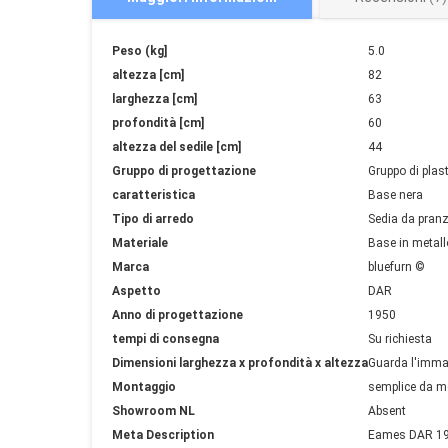
Maggiori
Peso (kg]
5.0
informazioni
altezza [cm]
82
larghezza [cm]
63
profondità [cm]
60
altezza del sedile [cm]
44
Gruppo di progettazione
Gruppo di plas
caratteristica
Base nera
Tipo di arredo
Sedia da pran
Materiale
Base in metallo
Marca
bluefurn ©
Aspetto
DAR
Anno di progettazione
1950
tempi di consegna
Su richiesta
Dimensioni larghezza x profondità x altezza
Guarda l'imma
Montaggio
semplice da m
Showroom NL
Absent
Meta Description
Eames DAR 1948