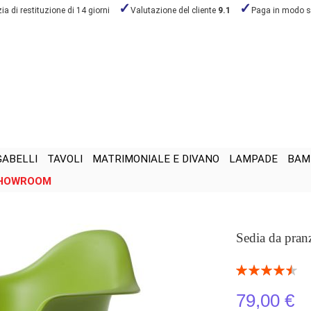
a di restituzione di 14 giorni
Valutazione del cliente
9.1
Paga in modo s
GABELLI
TAVOLI
MATRIMONIALE E DIVANO
LAMPADE
BAM
HOWROOM
Sedia da pra
Valutazione:
91
100
% of
79,00 €