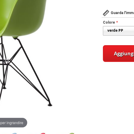
Guarda l'imma
Colore
Aggiungi
per ingrandire