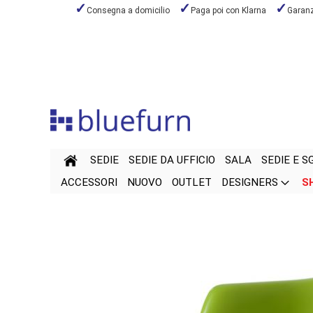
Consegna a domicilio
Paga poi con Klarna
Garanzi
Salta
al
contenuto
SEDIE
SEDIE DA UFFICIO
SALA
SEDIE E S
ACCESSORI
NUOVO
OUTLET
DESIGNERS
S
Vai
Vai
alla
all'inizio
fine
della
della
galleria
galleria
di