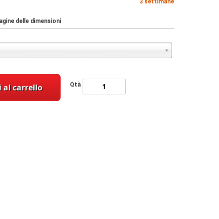
3 settimane
gine delle dimensioni
Qtà
 al carrello