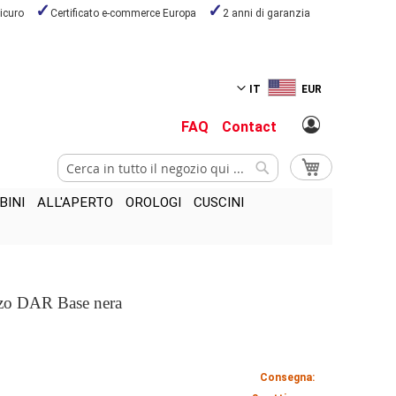
icuro
Certificato e-commerce Europa
2 anni di garanzia
IT
EUR
FAQ
Contact
Cerca
Carrello
Cerca
BINI
ALL'APERTO
OROLOGI
CUSCINI
nzo DAR Base nera
Consegna: