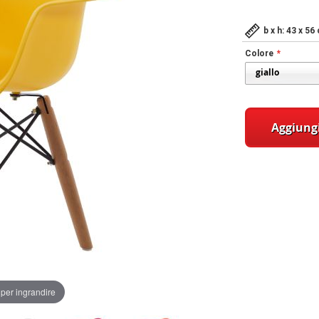
b x h: 43 x 5
Colore
Aggiungi
per ingrandire