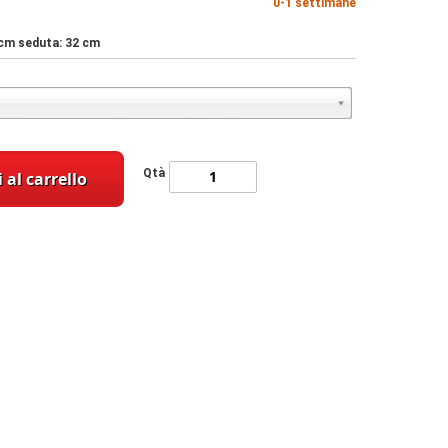
0-1 settimane
6 cm seduta: 32 cm
Qtà
 al carrello