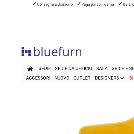
Consegna a domicilio
Paga poi con Klarna
Garanzi
Salta
al
contenuto
SEDIE
SEDIE DA UFFICIO
SALA
SEDIE E S
ACCESSORI
NUOVO
OUTLET
DESIGNERS
S
Vai
Vai
alla
all'inizio
fine
della
della
galleria
galleria
di