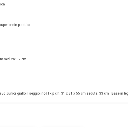
tica
uperiore in plastica
 cm seduta: 32 cm
Junior giallo il seggiolino | l x p x h: 31 x 31 x 55 cm seduta: 33 cm | Base in leg