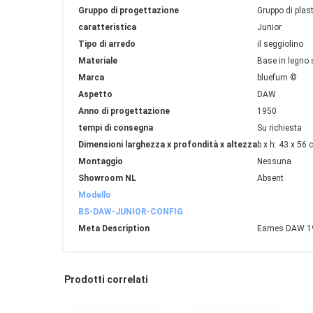
Gruppo di progettazione
Gruppo di plas
caratteristica
Junior
Tipo di arredo
il seggiolino
Materiale
Base in legno s
Marca
bluefurn ©
Aspetto
DAW
Anno di progettazione
1950
tempi di consegna
Su richiesta
Dimensioni larghezza x profondità x altezza
b x h: 43 x 56
Montaggio
Nessuna
Showroom NL
Absent
Modello
BS-DAW-JUNIOR-CONFIG
Meta Description
Eames DAW 1950 
Prodotti correlati