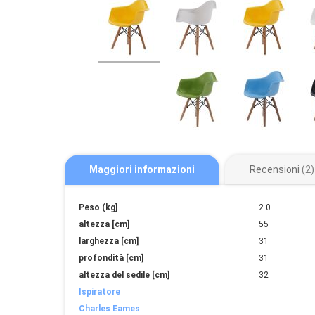
Maggiori informazioni
Recensioni
2
Maggiori
Peso (kg]
2.0
informazioni
altezza [cm]
55
larghezza [cm]
31
profondità [cm]
31
altezza del sedile [cm]
32
Ispiratore
Charles Eames