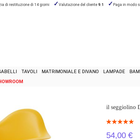
a di restituzione di 14 giorni
Valutazione del cliente
9.1
Paga in modo s
GABELLI
TAVOLI
MATRIMONIALE E DIVANO
LAMPADE
BAM
HOWROOM
il seggiolino
Valutazione:
100
100
% of
54,00 €