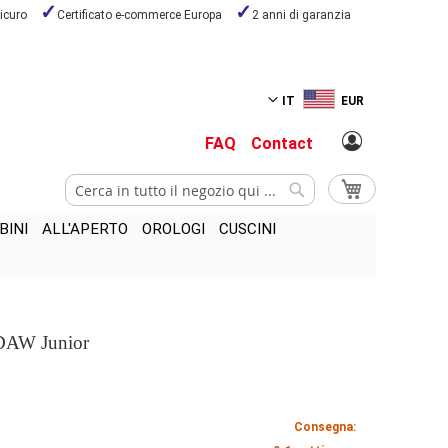
icuro
Certificato e-commerce Europa
2 anni di garanzia
IT
EUR
FAQ
Contact
Cerca
Carrello
Cerca
BINI
ALL'APERTO
OROLOGI
CUSCINI
 DAW Junior
Consegna: