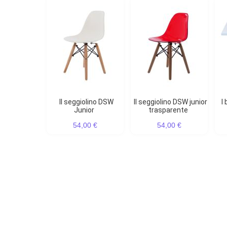
Il seggiolino DSW
Il seggiolino DSW junior
I bambini Table CTW
Junior
trasparente
54,00 €
54,00 €