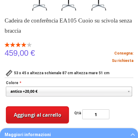
Cadeira de conferência EA105 Cuoio su scivola senza
braccia
Valutazione:
80
100
% of
459,00 €
Consegna:
Su richiesta
53 x 45 x altezza schienale 87 cm altezza mare 51 cm
Colore
Qtà
Aggiungi al carrello
Maggiori informazioni