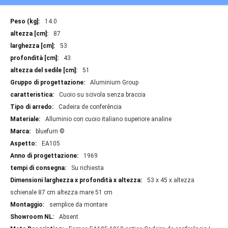
Maggiori
14.0
informazioni
87
53
43
51
Aluminium Group
Cuoio su scivola senza braccia
Cadeira de conferência
Alluminio con cuoio italiano superiore analine
bluefurn ©
EA105
1969
Su richiesta
53 x 45 x altezza
schienale 87 cm altezza mare 51 cm
semplice da montare
Absent