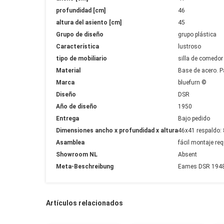
profundidad [cm]
46
altura del asiento [cm]
45
Grupo de diseño
grupo plástica
Característica
lustroso
tipo de mobiliario
silla de comedor
Material
Base de acero. Pa
Marca
bluefurn ©
Diseño
DSR
Año de diseño
1950
Entrega
Bajo pedido
Dimensiones ancho x profundidad x altura
46x41 respaldo:
Asamblea
fácil montaje req
Showroom NL
Absent
Meta-Beschreibung
Eames DSR 1948 A
Artículos relacionados