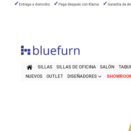
Entrega a domicilio
Paga después con Klarna
Garantía de de
Ir
al
contenido
SILLAS
SILLAS DE OFICINA
SALÓN
TABU
NUEVOS
OUTLET
DISEÑADORES
SHOWROO
Saltar
Saltar
al
al
final
comienzo
de
de
la
la