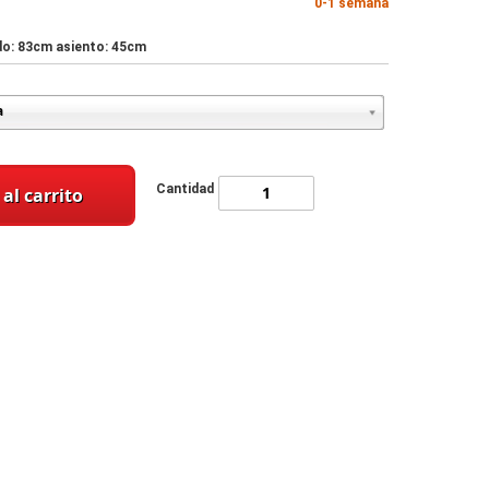
0-1 semana
do: 83cm asiento: 45cm
Cantidad
al carrito