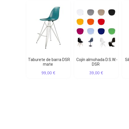
Taburete de barra DSR
Cojín almohada D.S.W.-
Silla de comedor DSR
mate
DSR
99,00 €
39,00 €