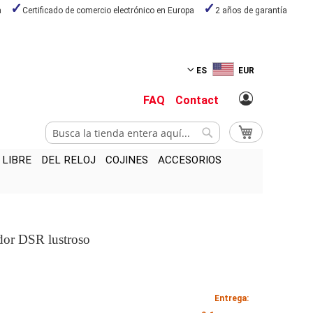
a
Certificado de comercio electrónico en Europa
2 años de garantía
ES
EUR
FAQ
Contact
Buscar
Mi cesta
Buscar
 LIBRE
DEL RELOJ
COJINES
ACCESORIOS
dor DSR lustroso
Entrega: