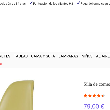
volución de 14 días
Puntuación de los clientes
9.1
Paga de forma segur
RETES
TABLAS
CAMA Y SOFÁ
LÁMPARAS
NIÑOS
AL AIRE
M
Silla de come
Valoración:
89
100
% of
79,00 €