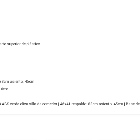
rte superior de plástico.
 83cm asiento: 45cm
uiere
BS verde oliva silla de comedor | 46x41 respaldo: 83cm asiento: 45cm | Base de ac