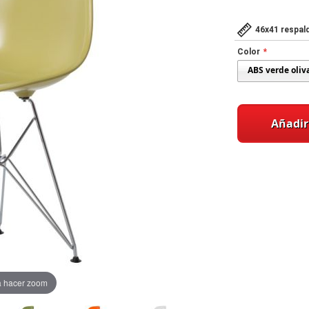
46x41 respal
Color
Añadir 
a hacer zoom