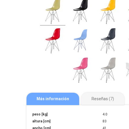
Más información
Reseñas
7
Más
peso [kg]
4.0
información
altura [cm]
83
ancho [cm]
41