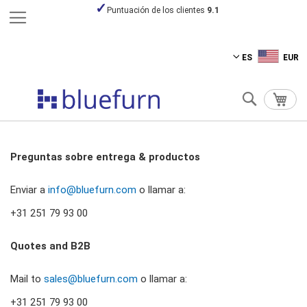
Paga de forma segura
Ir
ES
EUR
al
contenido
Buscar
Mi ce
Preguntas sobre entrega & productos
Enviar a
info@bluefurn.com
o llamar a:
+31 251 79 93 00
Quotes and B2B
Mail to
sales@bluefurn.com
o llamar a:
+31 251 79 93 00