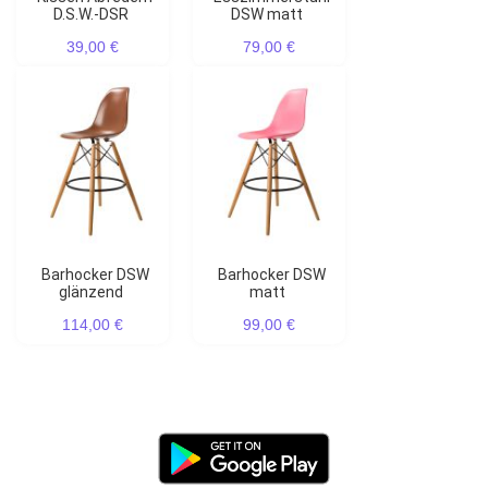
D.S.W.-DSR
DSW matt
39,00 €
79,00 €
Barhocker DSW
Barhocker DSW
glänzend
matt
114,00 €
99,00 €