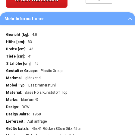
Mehr Informationen
Mehr
4.0
Informationen
83
46
41
45
Plastic Group
glänzend
Esszimmerstuhl
Base Holz Kunststoff Top
bluefurn ©
DSW
1950
Auf anfrage
46x41 Rücken:83cm Sitz:45cm