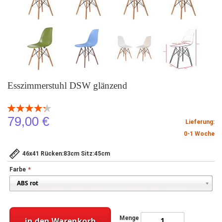
Esszimmerstuhl DSW glänzend
Bewertung:
86
100
% of
79,00 €
Lieferung:
0-1 Woche
46x41 Rücken:83cm Sitz:45cm
Farbe
Menge
in den Warenkorb