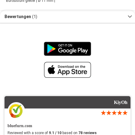
Buroustuhl gleiter | Ø 11 mm |
Bewertungen
1
KiyOh
bluefurn.com
Reviewed with a score of
9.1 / 10
based on
78 reviews