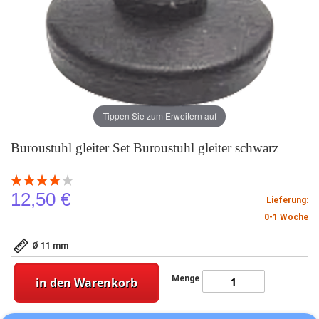
Tippen Sie zum Erweitern auf
Buroustuhl gleiter Set Buroustuhl gleiter schwarz
Bewertung:
80
100
% of
12,50 €
Lieferung:
0-1 Woche
Ø 11 mm
Menge
in den Warenkorb