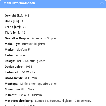
Mehr Informationen
Mehr
0.2
Informationen
1
20
15
Aluminium Gruppe
Buroustuhl gleiter
bluefurn ©
schwarz
Set Buroustuhl gleiter
1958
0-1 Woche
Ø 11 mm
Mittlere montage erforderlich
Absent
Set aus 5 Gleitern.
Eames Set Buroustuhl gleiter 1958 schwarz