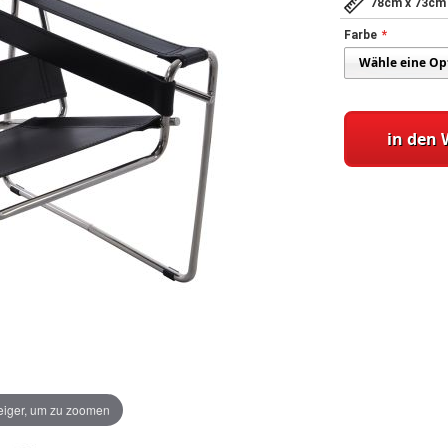
78cm x 73cm
Farbe
in den
iger, um zu zoomen