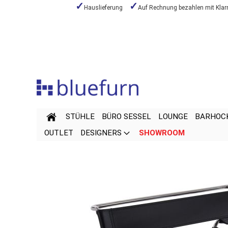
Hauslieferung
Auf Rechnung bezahlen mit Klar
Zum
Inhalt
springen
STÜHLE
BÜRO SESSEL
LOUNGE
BARHOC
OUTLET
DESIGNERS
SHOWROOM
Zum
Zum
Ende
Anfang
der
der
Bildgalerie
Bildgalerie
springen
springen