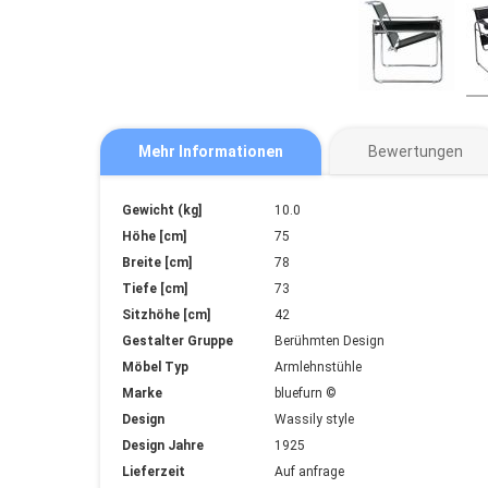
Mehr Informationen
Bewertungen
Mehr
Gewicht (kg]
10.0
Informationen
Höhe [cm]
75
Breite [cm]
78
Tiefe [cm]
73
Sitzhöhe [cm]
42
Gestalter Gruppe
Berühmten Design
Möbel Typ
Armlehnstühle
Marke
bluefurn ©
Design
Wassily style
Design Jahre
1925
Lieferzeit
Auf anfrage