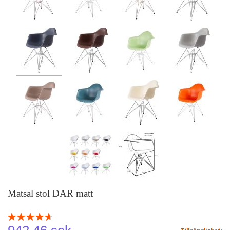
Matsal stol DAR matt
Rating:
94
100
% of