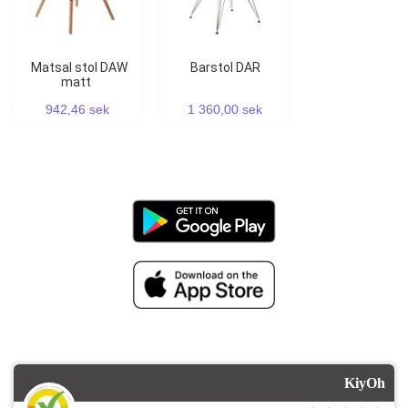
Matsal stol DAW
Barstol DAR
matt
942,46 sek
1 360,00 sek
KiyOh