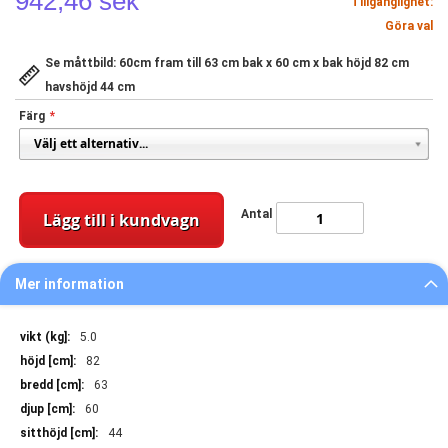
942,46 sek
Tillgänglighet:
Göra val
Se måttbild: 60cm fram till 63 cm bak x 60 cm x bak höjd 82 cm
havshöjd 44 cm
Färg
Antal
Lägg till i kundvagn
Mer information
Mer
5.0
information
82
63
60
44