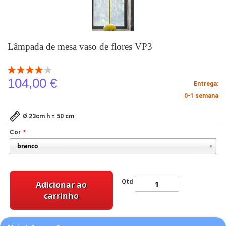
Lâmpada de mesa vaso de flores VP3
Classificação:
80
100
% of
104,00 €
Entrega:
0-1 semana
Ø 23cm h = 50 cm
Cor
Qtd
Adicionar ao
carrinho