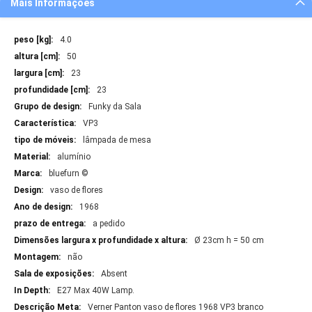
Mais Informações
Mais
4.0
Informações
50
23
23
Funky da Sala
VP3
lâmpada de mesa
alumínio
bluefurn ©
vaso de flores
1968
a pedido
Ø 23cm h = 50 cm
não
Absent
E27 Max 40W Lamp.
Verner Panton vaso de flores 1968 VP3 branco