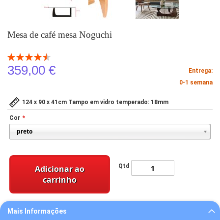
Mesa de café mesa Noguchi
Classificação:
91
100
% of
359,00 €
Entrega:
0-1 semana
124 x 90 x 41cm Tampo em vidro temperado: 18mm
Cor
Qtd
Adicionar ao
carrinho
Mais Informações