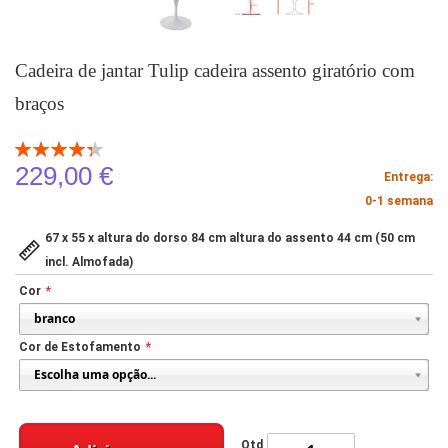
Cadeira de jantar Tulip cadeira assento giratório com
braços
Classificação:
87
100
% of
229,00 €
Entrega:
0-1 semana
67 x 55 x altura do dorso 84 cm altura do assento 44 cm (50 cm
incl. Almofada)
Cor
Cor de Estofamento
Qtd