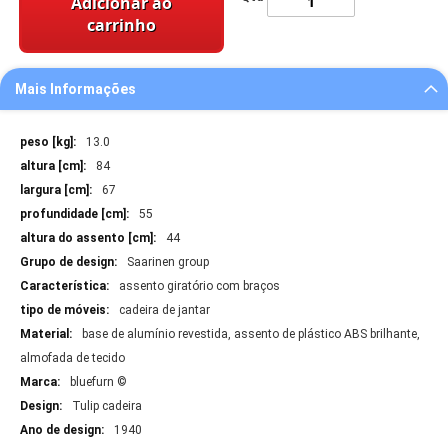
Adicionar ao
carrinho
Mais Informações
Mais
13.0
Informações
84
67
55
44
Saarinen group
assento giratório com braços
cadeira de jantar
base de alumínio revestida, assento de plástico ABS brilhante,
almofada de tecido
bluefurn ©
Tulip cadeira
1940