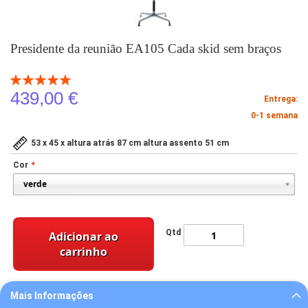
Presidente da reunião EA105 Cada skid sem braços
Classificação:
100
100
% of
439,00 €
Entrega:
0-1 semana
53 x 45 x altura atrás 87 cm altura assento 51 cm
Cor
Qtd
Adicionar ao
carrinho
Mais Informações