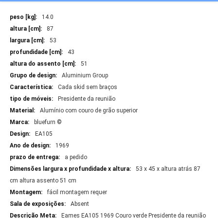
Mais
14.0
Informações
87
53
43
51
Aluminium Group
Cada skid sem braços
Presidente da reunião
Alumínio com couro de grão superior
bluefurn ©
EA105
1969
a pedido
53 x 45 x altura atrás 87
cm altura assento 51 cm
fácil montagem requer
Absent
Eames EA105 1969 Couro verde Presidente da reunião