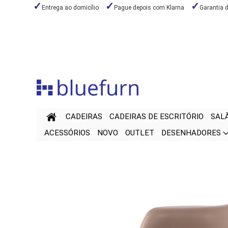
Entrega ao domicílio
Pague depois com Klarna
Garantia 
Ir
para
o
Conteúdo
CADEIRAS
CADEIRAS DE ESCRITÓRIO
SAL
ACESSÓRIOS
NOVO
OUTLET
DESENHADORES
Saltar
Saltar
para
para
o
o
final
início
da
da