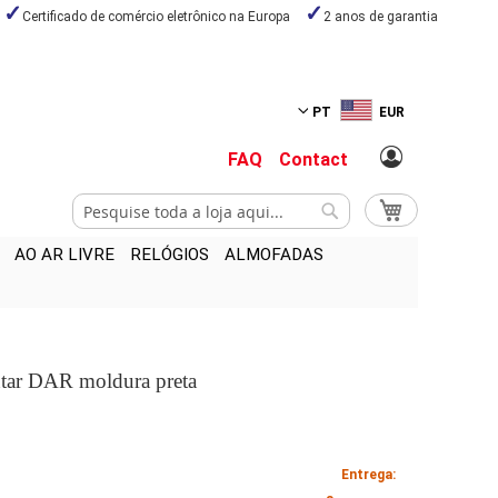
Certificado de comércio eletrônico na Europa
2 anos de garantia
PT
EUR
FAQ
Contact
Pesquisa
O Meu Carrinho
Pesquisa
AO AR LIVRE
RELÓGIOS
ALMOFADAS
ntar DAR moldura preta
Entrega: