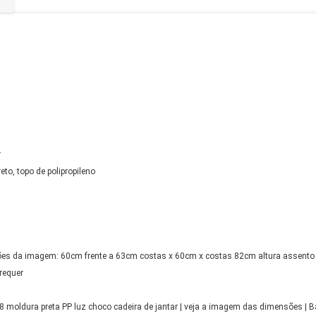
r
eto, topo de polipropileno
es da imagem: 60cm frente a 63cm costas x 60cm x costas 82cm altura assent
requer
oldura preta PP luz choco cadeira de jantar | veja a imagem das dimensões | Bas