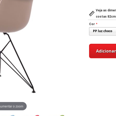
Veja as dime
costas 82cm
Cor
Adicionar
aumentar o zoom