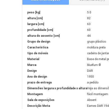
Mais
peso [kg]
5.0
Informações
altura [cm]
82
largura [cm]
63
profundidade [cm]
60
altura do assento [cm]
44
Grupo de design
grupo plástico
Característica
moldura preta
tipo de móveis
cadeira de janta
Material
Base de metal pr
Marca
bluefurn ©
Design
DAR
Ano de design
1950
prazo de entrega
a pedido
Dimensões largura x profundidade x altura
Veja as dimensõ
Montagem
fácil montagem 
Sala de exposições
Absent
Descrição Meta
Eames DAR 1948 m