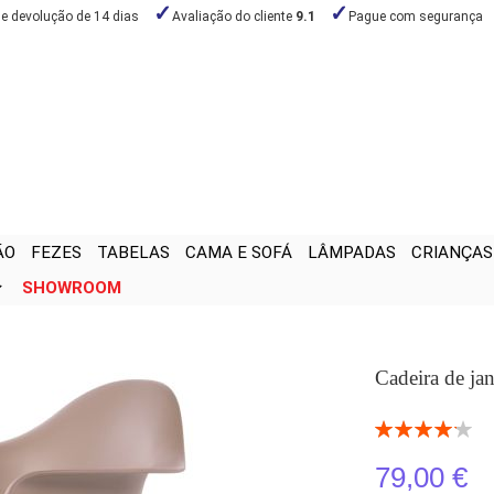
de devolução de 14 dias
Avaliação do cliente
9.1
Pague com segurança
ÃO
FEZES
TABELAS
CAMA E SOFÁ
LÂMPADAS
CRIANÇAS
SHOWROOM
Cadeira de ja
Classificação:
84
100
% of
79,00 €