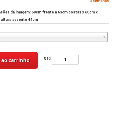
3 semanas
nsões da imagem: 60cm frente a 63cm costas x 60cm x
 altura assento 44cm
Qtd
 ao carrinho