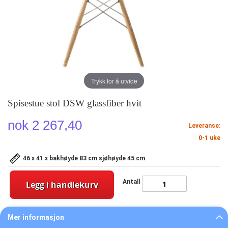
Trykk for å utvide
Spisestue stol DSW glassfiber hvit
nok 2 267,40
Leveranse:
0-1 uke
46 x 41 x bakhøyde 83 cm sjøhøyde 45 cm
Antall
Legg i handlekurv
Mer informasjon