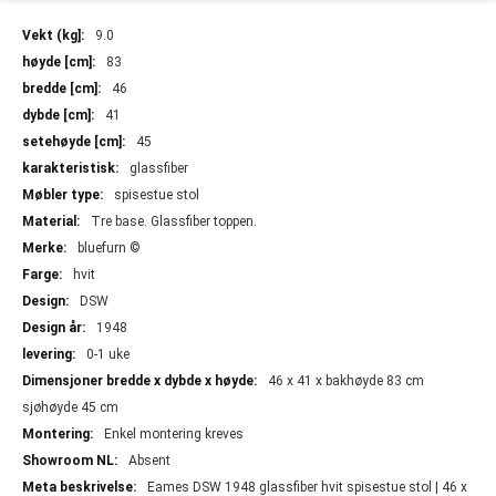
Mer
9.0
informasjon
83
46
41
45
glassfiber
spisestue stol
Tre base. Glassfiber toppen.
bluefurn ©
hvit
DSW
1948
0-1 uke
46 x 41 x bakhøyde 83 cm
sjøhøyde 45 cm
Enkel montering kreves
Absent
Eames DSW 1948 glassfiber hvit spisestue stol | 46 x