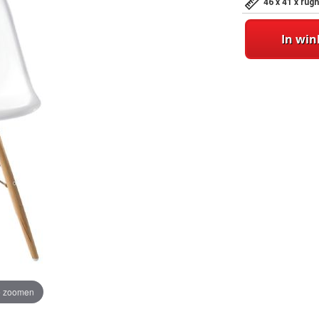
46 x 41 x ru
In wi
te zoomen