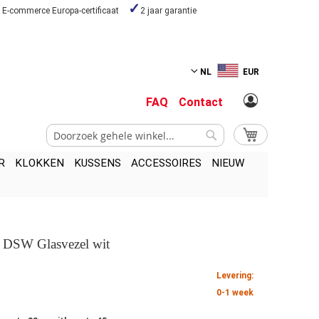
E-commerce Europa-certificaat
2 jaar garantie
NL
EUR
FAQ
Contact
Zoek
My Cart
Zoek
R
KLOKKEN
KUSSENS
ACCESSOIRES
NIEUW
l DSW Glasvezel wit
Levering:
0-1 week