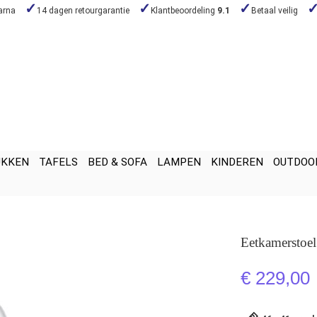
arna
14 dagen retourgarantie
Klantbeoordeling
9.1
Betaal veilig
UKKEN
TAFELS
BED & SOFA
LAMPEN
KINDEREN
OUTDOO
Eetkamerstoe
€ 229,00