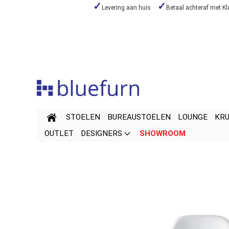
Levering aan huis
Betaal achteraf met Kl
Skip
to
Content
STOELEN
BUREAUSTOELEN
LOUNGE
KR
OUTLET
DESIGNERS
SHOWROOM
Skip
Skip
to
to
the
the
end
beginning
of
of