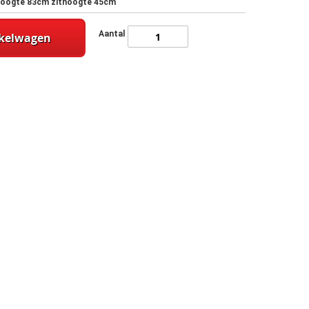
ghoogte 83cm zithoogte 45cm
Aantal
nkelwagen