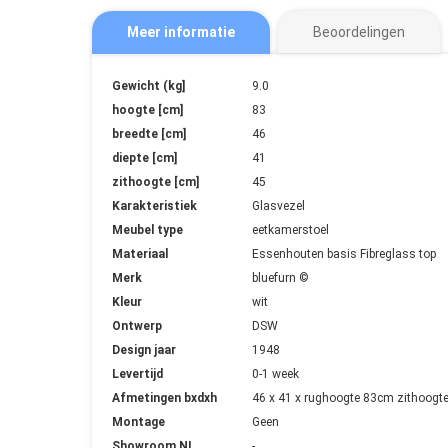
Meer informatie
Beoordelingen
Meer
Gewicht (kg]
9.0
informatie
hoogte [cm]
83
breedte [cm]
46
diepte [cm]
41
zithoogte [cm]
45
Karakteristiek
Glasvezel
Meubel type
eetkamerstoel
Materiaal
Essenhouten basis Fibreglass top
Merk
bluefurn ©
Kleur
wit
Ontwerp
DSW
Design jaar
1948
Levertijd
0-1 week
Afmetingen bxdxh
46 x 41 x rughoogte 83cm zithoogt
Montage
Geen
Showroom NL
-